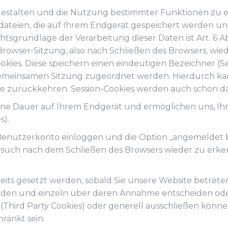
 gestalten und die Nutzung bestimmter Funktionen zu 
extdateien, die auf Ihrem Endgerät gespeichert werden 
grundlage der Verarbeitung dieser Daten ist Art. 6 Absa
wser-Sitzung, also nach Schließen des Browsers, wieder
okies. Diese speichern einen eindeutigen Bezeichner (Se
 gemeinsamen Sitzung zugeordnet werden. Hierdurch k
te zurückkehren. Session-Cookies werden auch schon da
ene Dauer auf Ihrem Endgerät und ermöglichen uns, Ih
s).
hr Benutzerkonto einloggen und die Option „angemeldet 
esuch nach dem Schließen des Browsers wieder zu erken
eits gesetzt werden, sobald Sie unsere Website betreten
werden und einzeln über deren Annahme entscheiden od
n (Third Party Cookies) oder generell ausschließen könn
ränkt sein.