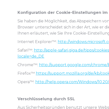
Konfiguration der Cookie-Einstellungen im
Sie haben die Möglichkeit, das Abspeichern v
Browser unterscheidet sich in der Art, wie er 
Ihnen erläutert, wie Sie Ihre Cookie-Einstellu
Internet Explorer™:
http://windows.microsoft.
Safari™:
http://apple-safari.giga.de/tipps/cookie
locale=de_DE
Chrome™:
http://support.google.com/chrome
Firefox™
https://support.mozilla.org/de/kb/c
Opera™:
http://help.opera.com/Windows/10.20/
Verschlüsselung durch SSL
Aus Sicherheitsgründen benutzt unsere Websi